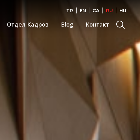
TR
EN
CA
RU
HU
Search
Отдел Кадров
Blog
Контакт