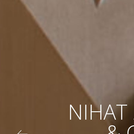
NIHAT
& 
İSTA