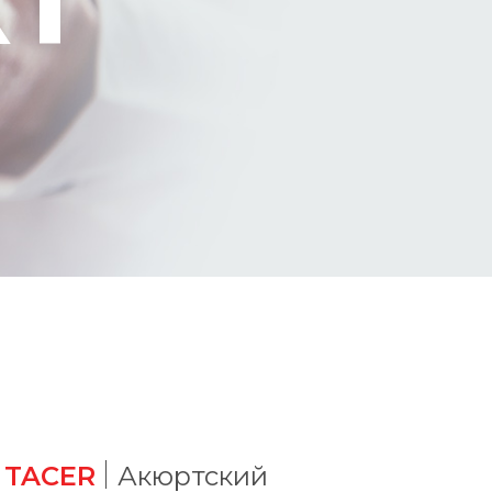
TACER
Акюртский