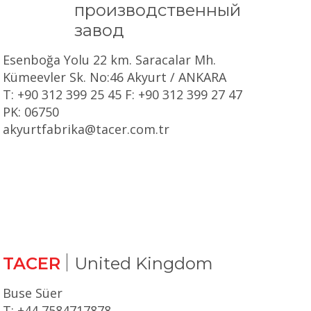
производственный
завод
Esenboğa Yolu 22 km. Saracalar Mh.
Kümeevler Sk. No:46 Akyurt / ANKARA
T: +90 312 399 25 45 F: +90 312 399 27 47
PK: 06750
akyurtfabrika@tacer.com.tr
TACER
United Kingdom
Buse Süer
T: +44 7584717878