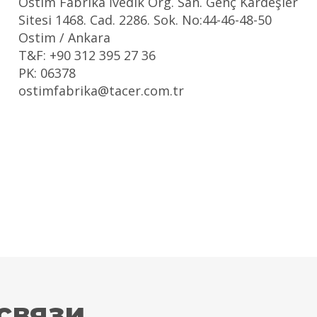
Ostim Fabrika İvedik Org. San. Genç Kardeşler
Sitesi 1468. Cad. 2286. Sok. No:44-46-48-50
Ostim / Ankara
T&F: +90 312 395 27 36
PK: 06378
ostimfabrika@tacer.com.tr
связи