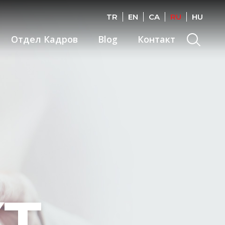
TR
EN
CA
RU
HU
Search
Отдел Кадров
Blog
Контакт
Т